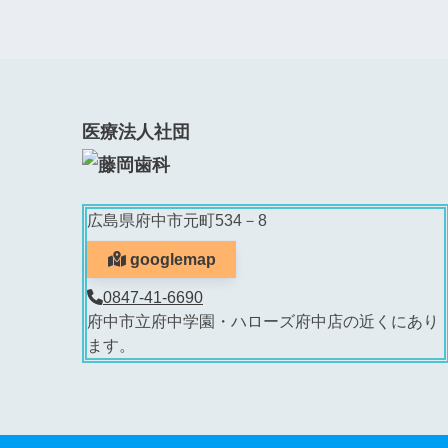
医療法人社団
広島県府中市元町534－8
googlemap
0847-41-6690
府中市立府中学園・ハローズ府中店の近くにあり
ます。