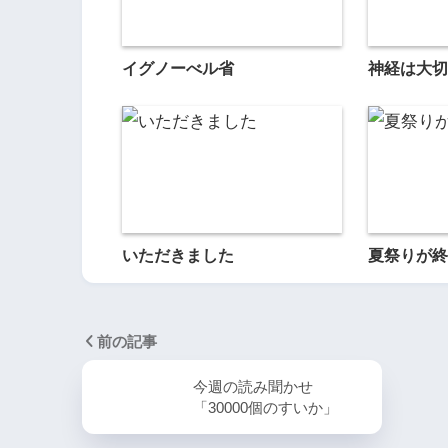
イグノーべル省
神経は大切
いただきました
夏祭りが終
前の記事
今週の読み聞かせ
「30000個のすいか」