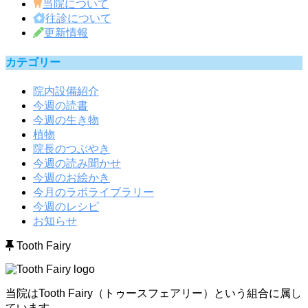
当院について
往診について
更新情報
カテゴリー
院内設備紹介
今週の読書
今週の生き物
植物
院長のつぶやき
今週の読み聞かせ
今週のお絵かき
今月のラボライブラリー
今週のレシピ
お知らせ
Tooth Fairy
当院はTooth Fairy（トゥースフェアリー）という組合に属し
ています。