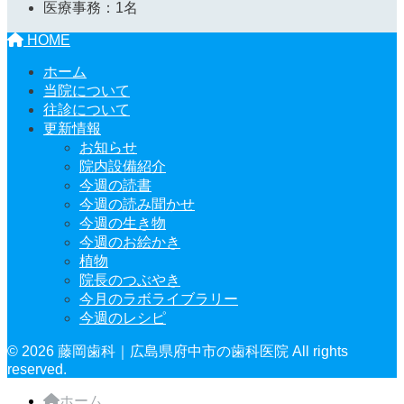
医療事務：1名
HOME
ホーム
当院について
往診について
更新情報
お知らせ
院内設備紹介
今週の読書
今週の読み聞かせ
今週の生き物
今週のお絵かき
植物
院長のつぶやき
今月のラボライブラリー
今週のレシピ
© 2026 藤岡歯科｜広島県府中市の歯科医院 All rights
reserved.
ホーム