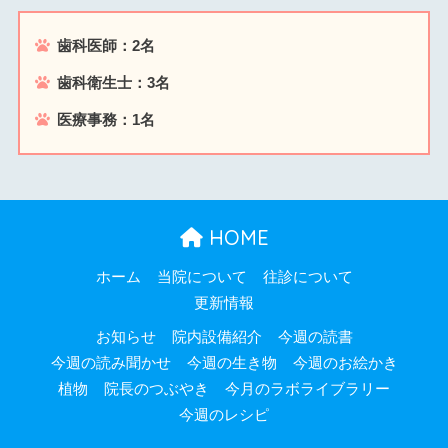
歯科医師：2名
歯科衛生士：3名
医療事務：1名
HOME
ホーム
当院について
往診について
更新情報
お知らせ
院内設備紹介
今週の読書
今週の読み聞かせ
今週の生き物
今週のお絵かき
植物
院長のつぶやき
今月のラボライブラリー
今週のレシピ