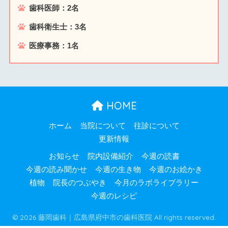
歯科医師：2名
歯科衛生士：3名
医療事務：1名
HOME
ホーム
当院について
往診について
更新情報
お知らせ
院内設備紹介
今週の読書
今週の読み聞かせ
今週の生き物
今週のお絵かき
植物
院長のつぶやき
今月のラボライブラリー
今週のレシピ
© 2026 藤岡歯科｜広島県府中市の歯科医院 All rights reserved.