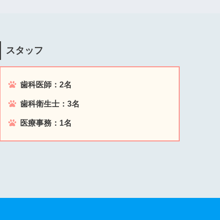
スタッフ
歯科医師：2名
歯科衛生士：3名
医療事務：1名