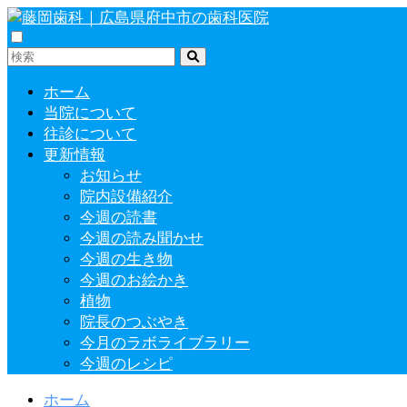
ホーム
当院について
往診について
更新情報
お知らせ
院内設備紹介
今週の読書
今週の読み聞かせ
今週の生き物
今週のお絵かき
植物
院長のつぶやき
今月のラボライブラリー
今週のレシピ
ホーム