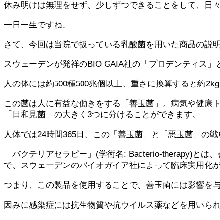
休み明けは無理をせず、少しずつできることをして、日
一日一生ですね。
さて、今回は当院で扱っている乳酸菌を用いた商品の説
スウェーデンが発祥のBIO GAIA社の「プロデンティ
人の体には約500種500兆個以上、重さに換算すると約2
この菌は人に有益な働きをする「善玉菌」。病気や健康
「日和見菌」の大きく3つに分けることができます。
人体では24時間365日、この「善玉菌」と「悪玉菌」の
「バクテリアセラピー」(学術名: Bacterio-the
で、スウェーデンのバイオガイア社によって臨床実用化
つまり、この製品を使用することで、善玉菌には影響を
因みに感染症には抗生物質や抗ウイルス薬などを用いら