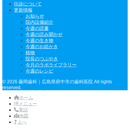
往診について
更新情報
お知らせ
院内設備紹介
今週の読書
今週の読み聞かせ
今週の生き物
今週のお絵かき
植物
院長のつぶやき
今月のラボライブラリー
今週のレシピ
© 2026 藤岡歯科｜広島県府中市の歯科医院 All rights
reserved.
ホーム
メニュー
電話
地図
上へ