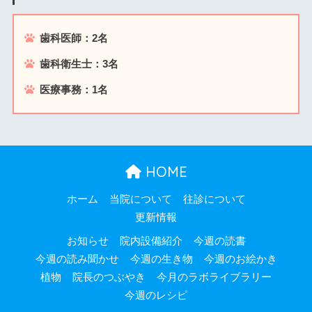
歯科医師：2名
歯科衛生士：3名
医療事務：1名
HOME
ホーム
当院について
往診について
更新情報
お知らせ
院内設備紹介
今週の読書
今週の読み聞かせ
今週の生き物
今週のお絵かき
植物
院長のつぶやき
今月のラボライブラリー
今週のレシピ