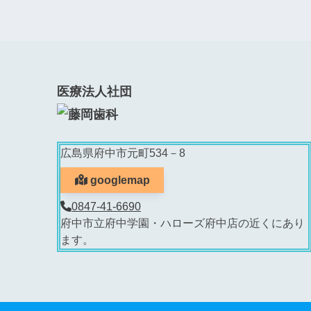
医療法人社団
広島県府中市元町534－8
googlemap
0847-41-6690
府中市立府中学園・ハローズ府中店の近くにあり
ます。