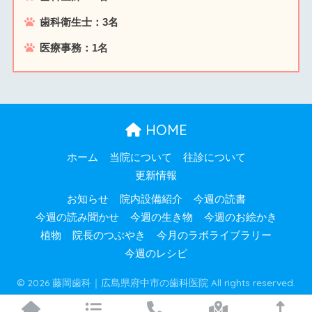
歯科衛生士：3名
医療事務：1名
HOME
ホーム
当院について
往診について
更新情報
お知らせ
院内設備紹介
今週の読書
今週の読み聞かせ
今週の生き物
今週のお絵かき
植物
院長のつぶやき
今月のラボライブラリー
今週のレシピ
© 2026 藤岡歯科｜広島県府中市の歯科医院 All rights reserved.