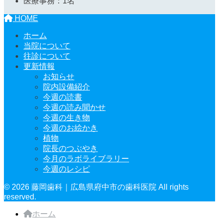
医療事務：1名
HOME
ホーム
当院について
往診について
更新情報
お知らせ
院内設備紹介
今週の読書
今週の読み聞かせ
今週の生き物
今週のお絵かき
植物
院長のつぶやき
今月のラボライブラリー
今週のレシピ
© 2026 藤岡歯科｜広島県府中市の歯科医院 All rights
reserved.
ホーム