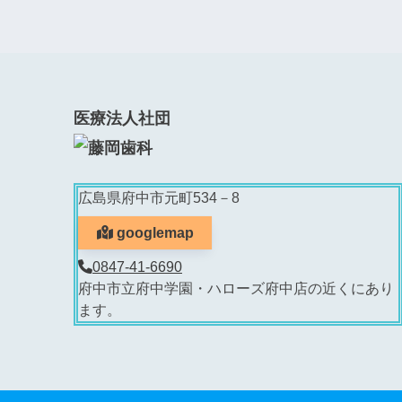
医療法人社団
広島県府中市元町534－8
googlemap
0847-41-6690
府中市立府中学園・ハローズ府中店の近くにあり
ます。